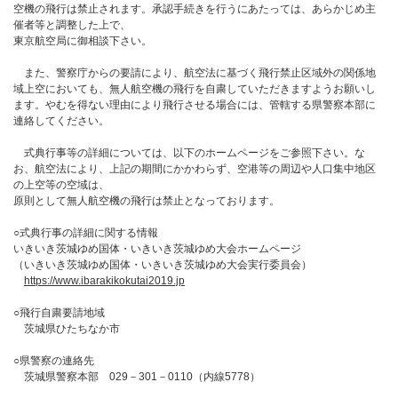
空機の飛行は禁止されます。承認手続きを行うにあたっては、あらかじめ主
催者等と調整した上で、
東京航空局に御相談下さい。
また、警察庁からの要請により、航空法に基づく飛行禁止区域外の関係地
域上空においても、無人航空機の飛行を自粛していただきますようお願いし
ます。やむを得ない理由により飛行させる場合には、管轄する県警察本部に
連絡してください。
式典行事等の詳細については、以下のホームページをご参照下さい。な
お、航空法により、上記の期間にかかわらず、空港等の周辺や人口集中地区
の上空等の空域は、
原則として無人航空機の飛行は禁止となっております。
○式典行事の詳細に関する情報
いきいき茨城ゆめ国体・いきいき茨城ゆめ大会ホームページ
（いきいき茨城ゆめ国体・いきいき茨城ゆめ大会実行委員会）
https://www.ibarakikokutai2019.jp
○飛行自粛要請地域
茨城県ひたちなか市
○県警察の連絡先
茨城県警察本部 029－301－0110（内線5778）