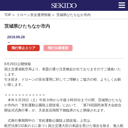
TOP
ドローン安全運用情報
茨城県ひたちなか市内
茨城県ひたちなか市内
2019.09.28
～
飛行禁止エリア
飛行自粛要請
8月29日公開情報
国土交通省航空局より、表題の通り注意喚起が出ておりますのでご連絡いた
します。
引き続き、ドローンの安全運用に対してご理解とご協力の程、よろしくお願
い致します。
＝＝＝＝＝＝＝＝＝＝＝＝
本年９月28日（土）午前９時から午後３時30分までの間、茨城県ひたちな
か市内の「笠松運動公園陸上競技場」において、「第74回国民体育大会総合
開会式式典行事」が、天皇皇后両陛下御臨席のもと開催されます。
式典行事期間中の「笠松運動公園陸上競技場」上空は、
航空法第132条の２に基づく国土交通大臣の承認を受けた場合を除き、無人航