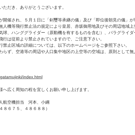
いただき、ありがとうございます。
が開催され、５月１日に「剣璽等承継の儀」及び「即位後朝見の儀」が
無人機等飛行禁止法の規定により皇居、赤坂御用地及びその周辺地域上
気球、ハンググライダー（原動機を有するものを含む）、パラグライダ
飛行は従前より禁止されていますので、ご注意下さい。
行禁止区域の詳細については、以下のホームページをご参照下さい。
わらず、空港等の周辺や人口集中地区の上空等の空域は、原則として無
ogatamujinki/index.html
様へ広く周知の程を宜しくお願い申し上げます。
人航空機担当 河本、小綱
：４８６７５、４８６８８）