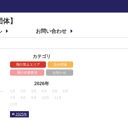
団体】
ル
お問い合わせ
カテゴリ
飛行禁止エリア
法令関連
飛行自粛要請
お知らせ
2026年
1月
2月
3月
4月
5月
6月
7月
8月
9月
10月
11月
12月
2025年