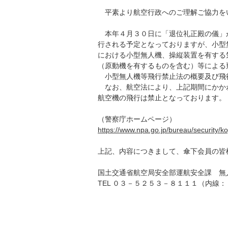
平素より航空行政へのご理解ご協力を
本年４月３０日に「退位礼正殿の儀」
行される予定となっておりますが、小型
における小型無人機、操縦装置を有する
（原動機を有するものを含む）等による
小型無人機等飛行禁止法の概要及び飛
なお、航空法により、上記期間にかか
航空機の飛行は禁止となっております。
https://www.npa.go.jp/bureau/security/k
上記、内容につきまして、傘下会員の皆
国土交通省航空局安全部運航安全課 無
TEL ０３－５２５３－８１１１（内線