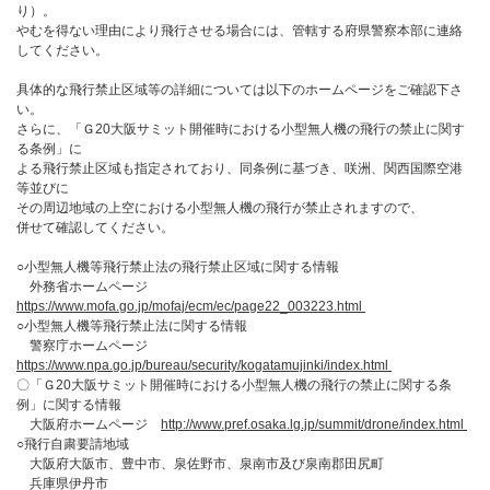
り）。
やむを得ない理由により飛行させる場合には、管轄する府県警察本部に連絡
してください。
具体的な飛行禁止区域等の詳細については以下のホームページをご確認下さ
い。
さらに、「Ｇ20大阪サミット開催時における小型無人機の飛行の禁止に関す
る条例」に
よる飛行禁止区域も指定されており、同条例に基づき、咲洲、関西国際空港
等並びに
その周辺地域の上空における小型無人機の飛行が禁止されますので、
併せて確認してください。
○小型無人機等飛行禁止法の飛行禁止区域に関する情報
外務省ホームページ
https://www.mofa.go.jp/mofaj/ecm/ec/page22_003223.html
○小型無人機等飛行禁止法に関する情報
警察庁ホームページ
https://www.npa.go.jp/bureau/security/kogatamujinki/index.html
〇「Ｇ20大阪サミット開催時における小型無人機の飛行の禁止に関する条
例」に関する情報
大阪府ホームページ
http://www.pref.osaka.lg.jp/summit/drone/index.html
○飛行自粛要請地域
大阪府大阪市、豊中市、泉佐野市、泉南市及び泉南郡田尻町
兵庫県伊丹市