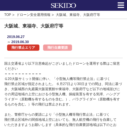
TOP
ドローン安全運用情報
大阪城、東福寺、大阪府庁等
大阪城、東福寺、大阪府庁等
2019.06.27
～
2019.06.30
飛行禁止エリア
飛行自粛要請
国土交通省より以下注意喚起がございましたドローンを運用する際はご留意
ください
＝＝＝＝＝＝＝＝＝＝＝
Ｇ20大阪サミット開催に伴い、「小型無人機等飛行禁止法」に基づく
飛行禁止区域が指定されました。 ６月27日より30日までの間は、同法に基づ
き、大阪城西の丸庭園大阪迎賓館や東福寺、大阪府庁など以下の地域並びに
その周辺地域の上空における小型無人機、操縦装置を有する気球、ハンググ
ライダー（原動機を有するものを含む。）、パラグライダー（原動機を有す
るものを含む。）等の飛行は禁止されます。
また、警察庁からの要請により「小型無人機等飛行禁止法」に基づく
飛行禁止区域外の関係地域上空においても、無人航空機の飛行を自粛して
いただきますようお願いします（具体的な飛行自粛要請地域は以下のとお