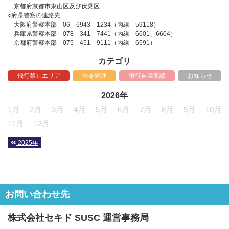
京都府京都市東山区及び伏見区
○府県警察の連絡先
大阪府警察本部 06－6943－1234（内線 59118）
兵庫県警察本部 078－341－7441（内線 6601、6604）
京都府警察本部 075－451－9111（内線 6591）
カテゴリ
飛行禁止エリア
法令関連
飛行自粛要請
お知らせ
2026年
1月
2月
3月
4月
5月
6月
7月
8月
9月
10月
11月
12月
2025年
お問い合わせ先
株式会社セキド SUSC 運営事務局