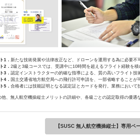
ト1．
新たな技術発展や法律改正など、ドローンを運用する為に必要不
ト2．
2級と3級コースでは、受講中に10時間を超えるフライト経験を
ト3．
認定インストラクターの的確な指導による、質の高いフライト技
ト4．
国土交通省地方航空局への飛行許可申請を、一部省略することが
ト5．
合格者には技能証明となる認定証とカードを発行。業務において
の他、無人航空機操縦士メリットの詳細や、各級ごとの認定取得の優遇
。
【SUSC 無人航空機操縦士】
専用ペ