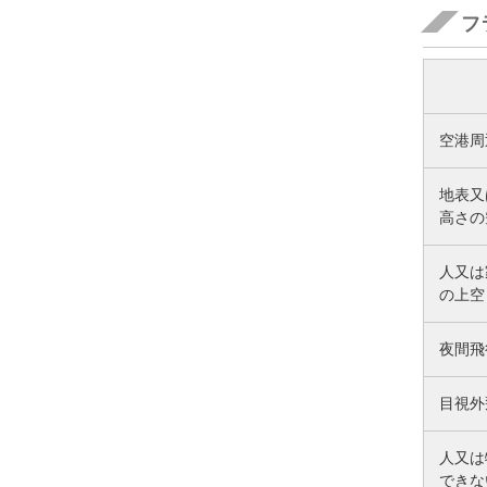
フ
空港周
地表又
高さの
人又は
の上空
夜間飛
目視外
人又は
できな