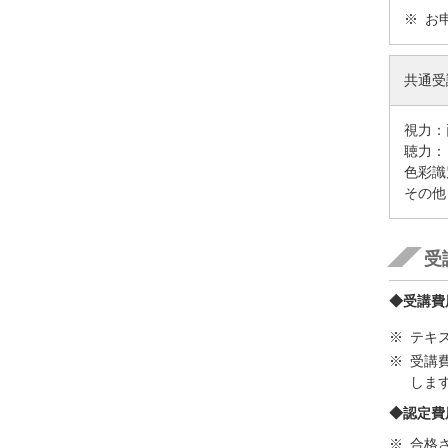
お
共通受
視力：
聴力：
色彩識
その他
受
◆受講費用
テキ
受講
しま
◆認定費用
合格