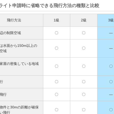
ライト申請時に省略できる飛行方法の種類と比較
飛行方法
1級
2級
3級
辺の制限空域
〇
〇
―
は水面から150m以上の
〇
〇
―
空域
家屋の密集している地域
〇
〇
〇
行
〇
〇
〇
飛行
〇
〇
―
物件と30mの距離が確保
〇
〇
〇
い飛行