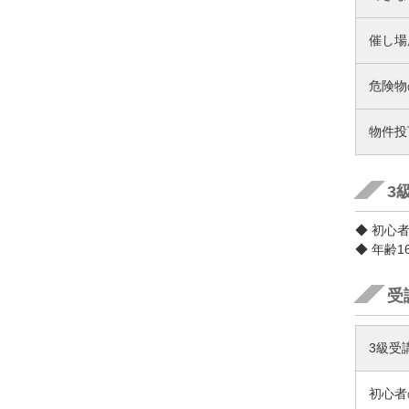
催し場
危険物
物件投
3
◆ 初心
◆ 年齢
受
3級受
初心者