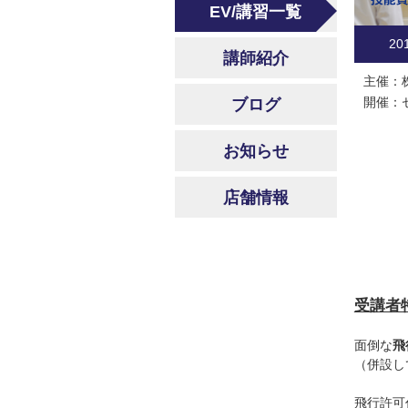
EV/講習一覧
20
講師紹介
主催：
開催：
ブログ
お知らせ
店舗情報
受講者
面倒な
飛
（併設し
飛行許可