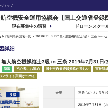
ージトップ
航空機安全運用協議会【国土交通省登録
現在募集中の講習
ドローンスクー
セキド新潟県央 講習一覧
20190731_SUSC 無人航空機操縦士3級 in 三条 from
習詳細
C 無人航空機操縦士3級 in 三条
2019年7月31日(
新潟
初心者にお勧め
国土交通省登録資格が欲しい
実技訓
間のフライト実績がつめる
会場
三条ものづくり学校
2019年7月31日（