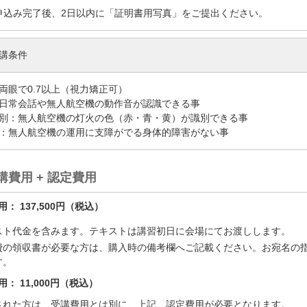
申込み完了後、2日以内に「証明書用写真」をご提出ください。
講条件
両眼で0.7以上（視力矯正可）
日常会話や無人航空機の動作音が認識できる事
別：無人航空機の灯火の色（赤・青・黄）が識別できる事
：無人航空機の運用に支障がでる身体的障害がない事
講費用 + 認定費用
： 137,500円（税込）
スト代金を含みます。テキストは講習初日に会場にてお渡しします。
費の領収書が必要な方は、購入時の備考欄へご記載ください。お宛名の
す。
： 11,000円（税込）
された方は、受講費用とは別に、上記、認定費用が必要となります。