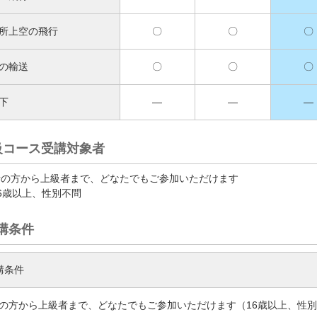
所上空の飛行
〇
〇
〇
の輸送
〇
〇
〇
下
―
―
―
級コース受講対象者
者の方から上級者まで、どなたでもご参加いただけます
16歳以上、性別不問
講条件
講条件
の方から上級者まで、どなたでもご参加いただけます（16歳以上、性