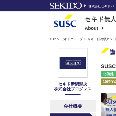
株式会社セキド ペ
セキド無人
About
TOP
セキドグループ
セキド新潟県央
講
SUS
北信越
10時
セキド新潟県央
株式会社プログレス
会社概要