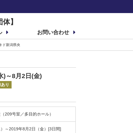
団体】
ル
お問い合わせ
 セキド新潟県央
水)～8月2日(金)
練あり
（209号室／多目的ホール）
水）～2019年8月2日（金）[3日間]