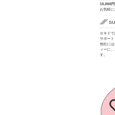
15,00
お気軽に
S
セキドで
サポート
他社には
ィーに、
す。