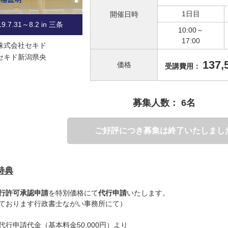
1日目
開催日時
19.7.31～8.2 in 三条
10:00～
17:00
株式会社セキド
セキド新潟県央
137
価格
受講費用：
募集人数： 6名
ご好評につき募集は
終了いたしまし
特典
行許可承認申請
を特別価格にて
代行申請
いたします。
ております行政書士ながい事務所にて）
代行申請代金（基本料金50,000円）より