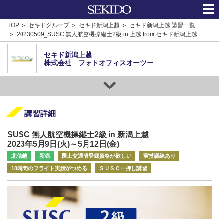
TOP
セキドグループ
セキド新潟上越
セキド新潟上越 講習一覧
20230509_SUSC 無人航空機操縦士2級 in 上越 from セキド新潟上越
セキド新潟上越
株式会社 フォトオフィスオーツー
講習詳細
SUSC 無人航空機操縦士2級 in 新潟上越
2023年5月9日(火)～5月12日(金)
北信越
新潟
国土交通省登録資格が欲しい
実技訓練あり
10時間のフライト実績がつめる
ＳＵＳＣ一押し講習