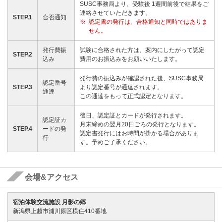
SUSC事務局より、受験後 1週間前後で結果をご
連絡させていただきます。
STEP.1
合否通知
認定書の発行は、合格通知と同時ではありま
せん。
発行費振
試験に合格された方は、案内にしたがって認定
STEP.2
込み
費用のお振込みをお願いいたします。
発行費の振込みが確認された後、SUSC事務局
認定番号
STEP.3
より認定番号が通達されます。
通達
この通達をもって正式認定となります。
後日、認定証とカードが発行されます。
認定証カ
月末締めの翌月20日ごろの発行となります。
STEP.4
ードの発
認定書発行にはお時間が掛かる場合がありま
行
す。予めご了承ください。
会場&アクセス
宿泊体験交流施設 月影の郷
新潟県上越市浦川原区横住410番地