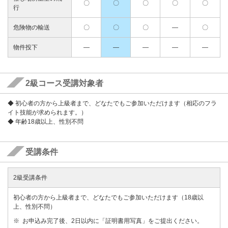
〇
〇
〇
〇
〇
行
危険物の輸送
〇
〇
〇
―
〇
物件投下
―
―
―
―
―
2級コース受講対象者
◆ 初心者の方から上級者まで、どなたでもご参加いただけます（相応のフラ
イト技能が求められます。）
◆ 年齢18歳以上、性別不問
受講条件
2級受講条件
初心者の方から上級者まで、どなたでもご参加いただけます（18歳以
上、性別不問）
お申込み完了後、2日以内に「証明書用写真」をご提出ください。