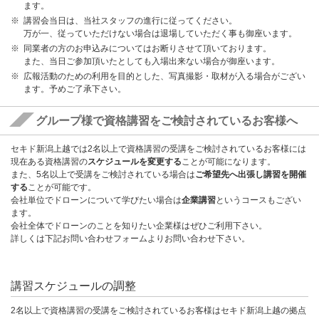
ます。
講習会当日は、当社スタッフの進行に従ってください。
万が一、従っていただけない場合は退場していただく事も御座います。
同業者の方のお申込みについてはお断りさせて頂いております。
また、当日ご参加頂いたとしても入場出来ない場合が御座います。
広報活動のための利用を目的とした、写真撮影・取材が入る場合がござい
ます。予めご了承下さい。
グループ様で資格講習をご検討されているお客様へ
セキド新潟上越では2名以上で資格講習の受講をご検討されているお客様には
現在ある資格講習の
スケジュールを変更する
ことが可能になります。
また、5名以上で受講をご検討されている場合は
ご希望先へ出張し講習を開催
する
ことが可能です。
会社単位でドローンについて学びたい場合は
企業講習
というコースもござい
ます。
会社全体でドローンのことを知りたい企業様はぜひご利用下さい。
詳しくは下記お問い合わせフォームよりお問い合わせ下さい。
講習スケジュールの調整
2名以上で資格講習の受講をご検討されているお客様はセキド新潟上越の拠点