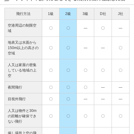
飛行方法
1級
2級
3級
D社
J社
空港周辺の制限空
〇
〇
―
〇
―
域
地表又は水面から
150m以上の高さの
〇
〇
―
―
〇
空域
人又は家屋の密集
している地域の上
〇
〇
〇
〇
〇
空
夜間飛行
〇
〇
〇
―
―
目視外飛行
〇
〇
―
―
―
人又は物件と30m
の距離が確保でき
〇
〇
〇
〇
〇
ない飛行
催し場所上空の飛