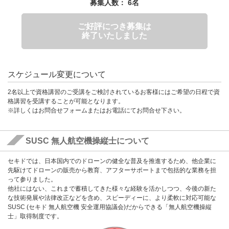
募集人数： 6名
ご好評につき募集は
終了いたしました
スケジュール変更について
2名以上で資格講習のご受講をご検討されているお客様にはご希望の日程で資
格講習を受講することが可能となります。
※詳しくはお問合せフォームまたはお電話にてお問合せ下さい。
SUSC 無人航空機操縦士について
セキドでは、日本国内でのドローンの健全な普及を推進するため、他企業に
先駆けてドローンの販売から教育、アフターサポートまで包括的な業務を担
って参りました。
他社にはない、これまで蓄積してきた様々な経験を活かしつつ、今後の新た
な技術発展や法律改正などを含め、スピーディーに、より柔軟に対応可能な
SUSC (セキド 無人航空機 安全運用協議会)だからできる「無人航空機操縦
士」取得制度です。