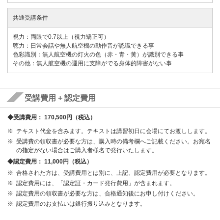
共通受講条件
視力：両眼で0.7以上（視力矯正可）
聴力：日常会話や無人航空機の動作音が認識できる事
色彩識別：無人航空機の灯火の色（赤・青・黄）が識別できる事
その他：無人航空機の運用に支障がでる身体的障害がない事
受講費用 + 認定費用
◆受講費用： 170,500円（税込）
テキスト代金を含みます。テキストは講習初日に会場にてお渡しします。
受講費の領収書が必要な方は、購入時の備考欄へご記載ください。お宛名
の指定がない場合はご購入者様名で発行いたします。
◆認定費用： 11,000円（税込）
合格された方は、受講費用とは別に、上記、認定費用が必要となります。
認定費用には、「認定証・カード発行費用」が含まれます。
認定費用の領収書が必要な方は、合格通知後にお申し付けください。
認定費用のお支払いは銀行振り込みとなります。