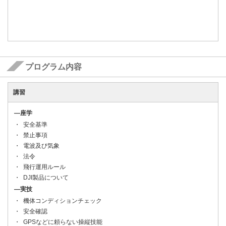
プログラム内容
講習
―座学
安全基準
禁止事項
電波及び気象
法令
飛行運用ルール
DJI製品について
―実技
機体コンディションチェック
安全確認
GPSなどに頼らない操縦技能