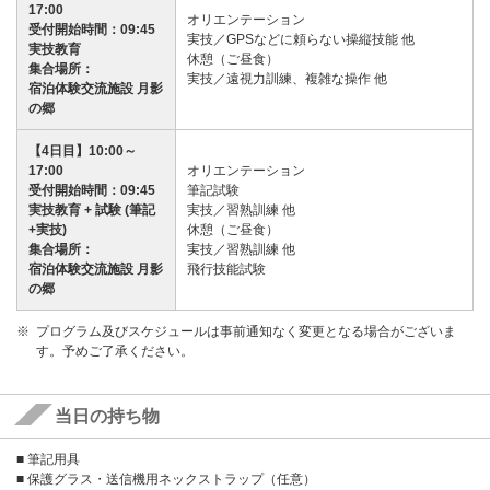
17:00
オリエンテーション
受付開始時間：09:45
実技／GPSなどに頼らない操縦技能 他
実技教育
休憩（ご昼食）
集合場所：
実技／遠視力訓練、複雑な操作 他
宿泊体験交流施設 月影
の郷
【4日目】10:00～
17:00
オリエンテーション
受付開始時間：09:45
筆記試験
実技教育 + 試験 (筆記
実技／習熟訓練 他
+実技)
休憩（ご昼食）
集合場所：
実技／習熟訓練 他
宿泊体験交流施設 月影
飛行技能試験
の郷
プログラム及びスケジュールは事前通知なく変更となる場合がございま
す。予めご了承ください。
当日の持ち物
■ 筆記用具
■ 保護グラス・送信機用ネックストラップ（任意）