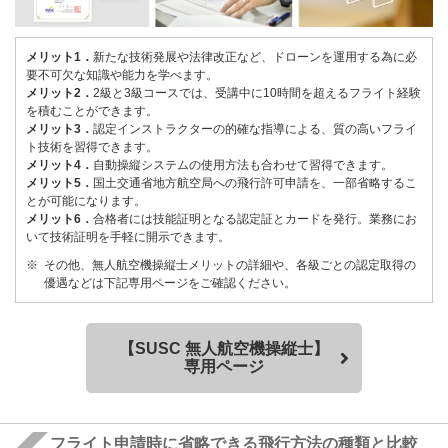
メリット1．
新たな技術発展や法律改正など、ドローンを運用する為に必
要不可欠な知識や能力を学べます。
メリット2．
2級と3級コースでは、受講中に10時間を超えるフライト経験
を積むことができます。
メリット3．
認定インストラクターの的確な指導による、質の高いフライ
ト技術を習得できます。
メリット4．
自動操縦システムの使用方法も合わせて習得できます。
メリット5．
国土交通省地方航空局への飛行許可申請を、一部省略するこ
とが可能になります。
メリット6．
合格者には技能証明となる認定証とカードを発行。業務にお
いて技術証明を手軽に開示できます。
その他、無人航空機操縦士メリットの詳細や、各級ごとの認定取得の
優遇などは下記専用ページをご確認ください。
【SUSC 無人航空機操縦士】
専用ページ
フライト申請時に省略できる飛行方法の種類と比較