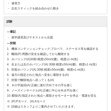
遠視力
左右スティックを組み合わせた動き
試験
―筆記
座学講習及びテキストから出題
―技能
機体コンディションチェック:プロペラ、ステータス等を確認する
離陸(P):周囲の安全を確認してから離陸する
ホバリング(A)30秒:精度±50cm(優)、精度±1 m(良)
右または左のホバリング(A) 30秒:精度±50cm(優)、精度±1 m(良)
対面ホバリング(A) 30秒:精度±50cm(優)、精度±1 m(良)
遠方の指定された地点へ安全に着陸する(A)
対面で離陸地点へ戻ってくる(A)
８の字旋回(A):正確に進行方向で８の字を描く
ノーズインサークル(A):正確に中心を向き円を描く
着陸(A):指定された地点へ着陸させモーターを停止・電源を切る
(P):Pモード、(A):Aモード
詳細はスタッフよりご案内させていただきます。