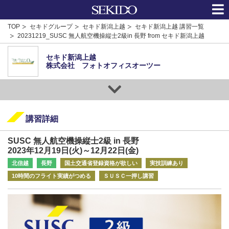
TOP
セキドグループ
セキド新潟上越
セキド新潟上越 講習一覧
20231219_SUSC 無人航空機操縦士2級in 長野 from セキド新潟上越
セキド新潟上越
株式会社 フォトオフィスオーツー
講習詳細
SUSC 無人航空機操縦士2級 in 長野
2023年12月19日(火)～12月22日(金)
北信越
長野
国土交通省登録資格が欲しい
実技訓練あり
10時間のフライト実績がつめる
ＳＵＳＣ一押し講習