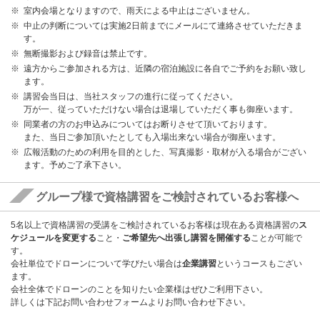
室内会場となりますので、雨天による中止はございません。
中止の判断については実施2日前までにメールにて連絡させていただきま
す。
無断撮影および録音は禁止です。
遠方からご参加される方は、近隣の宿泊施設に各自でご予約をお願い致し
ます。
講習会当日は、当社スタッフの進行に従ってください。
万が一、従っていただけない場合は退場していただく事も御座います。
同業者の方のお申込みについてはお断りさせて頂いております。
また、当日ご参加頂いたとしても入場出来ない場合が御座います。
広報活動のための利用を目的とした、写真撮影・取材が入る場合がござい
ます。予めご了承下さい。
グループ様で資格講習をご検討されているお客様へ
5名以上で資格講習の受講をご検討されているお客様は現在ある資格講習の
ス
ケジュールを変更する
こと・
ご希望先へ出張し講習を開催する
ことが可能で
す。
会社単位でドローンについて学びたい場合は
企業講習
というコースもござい
ます。
会社全体でドローンのことを知りたい企業様はぜひご利用下さい。
詳しくは下記お問い合わせフォームよりお問い合わせ下さい。