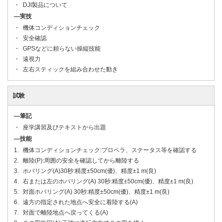
DJI製品について
―実技
機体コンディションチェック
安全確認
GPSなどに頼らない操縦技能
遠視力
左右スティックを組み合わせた動き
試験
―筆記
座学講習及びテキストから出題
―技能
機体コンディションチェック:プロペラ、ステータス等を確認する
離陸(P):周囲の安全を確認してから離陸する
ホバリング(A)30秒:精度±50cm(優)、精度±1 m(良)
右または左のホバリング(A) 30秒:精度±50cm(優)、精度±1 m(良)
対面ホバリング(A) 30秒:精度±50cm(優)、精度±1 m(良)
遠方の指定された地点へ安全に着陸する(A)
対面で離陸地点へ戻ってくる(A)