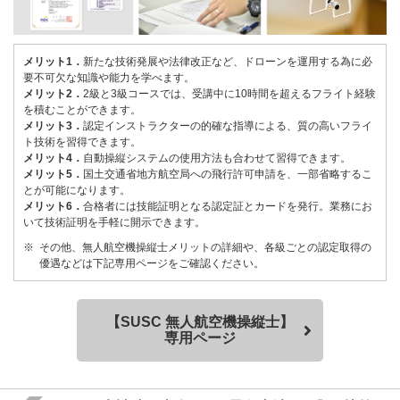
メリット1．
新たな技術発展や法律改正など、ドローンを運用する為に必
要不可欠な知識や能力を学べます。
メリット2．
2級と3級コースでは、受講中に10時間を超えるフライト経験
を積むことができます。
メリット3．
認定インストラクターの的確な指導による、質の高いフライ
ト技術を習得できます。
メリット4．
自動操縦システムの使用方法も合わせて習得できます。
メリット5．
国土交通省地方航空局への飛行許可申請を、一部省略するこ
とが可能になります。
メリット6．
合格者には技能証明となる認定証とカードを発行。業務にお
いて技術証明を手軽に開示できます。
その他、無人航空機操縦士メリットの詳細や、各級ごとの認定取得の
優遇などは下記専用ページをご確認ください。
【SUSC 無人航空機操縦士】
専用ページ