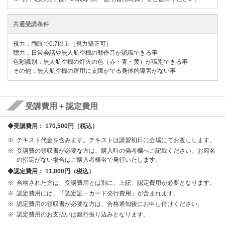
共通受講条件
視力：両眼で0.7以上（視力矯正可）
聴力：日常会話や無人航空機の動作音が認識できる事
色彩識別：無人航空機の灯火の色（赤・青・黄）が識別できる事
その他：無人航空機の運用に支障がでる身体的障害がない事
受講費用 + 認定費用
◆受講費用： 170,500円（税込）
テキスト代金を含みます。テキストは講習初日に会場にてお渡しします。
受講費の領収書が必要な方は、購入時の備考欄へご記載ください。お宛名
の指定がない場合はご購入者様名で発行いたします。
◆認定費用： 11,000円（税込）
合格された方は、受講費用とは別に、上記、認定費用が必要となります。
認定費用には、「認定証・カード発行費用」が含まれます。
認定費用の領収書が必要な方は、合格通知後にお申し付けください。
認定費用のお支払いは銀行振り込みとなります。