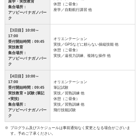
座学・実技教育
休憩（ご昼食）
集合場所：
座学／自動航行講習 他
アソビーバ ナガノパー
ク
【3日目】10:00～
17:00
オリエンテーション
受付開始時間：09:45
実技／GPSなどに頼らない操縦技能 他
実技教育
休憩（ご昼食）
集合場所：
実技／遠視力訓練、複雑な操作 他
アソビーバ ナガノパー
ク
【4日目】10:00～
17:00
オリエンテーション
受付開始時間：09:45
筆記試験
実技教育 + 試験 (筆記
実技／習熟訓練 他
+実技)
休憩（ご昼食）
集合場所：
実技／習熟訓練 他
アソビーバ ナガノパー
飛行技能試験
ク
プログラム及びスケジュールは事前通知なく変更となる場合がございま
す。予めご了承ください。