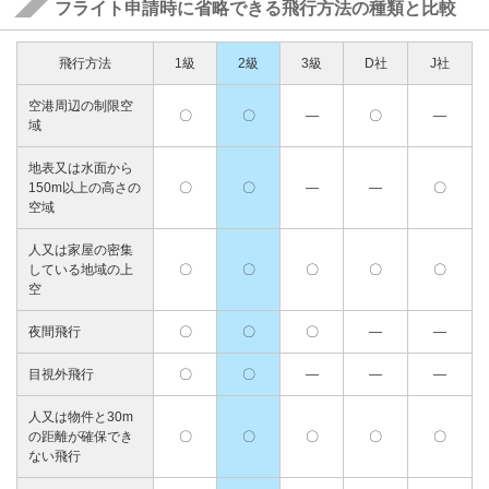
フライト申請時に省略できる飛行方法の種類と比較
飛行方法
1級
2級
3級
D社
J社
空港周辺の制限空
〇
〇
―
〇
―
域
地表又は水面から
150m以上の高さの
〇
〇
―
―
〇
空域
人又は家屋の密集
している地域の上
〇
〇
〇
〇
〇
空
夜間飛行
〇
〇
〇
―
―
目視外飛行
〇
〇
―
―
―
人又は物件と30m
の距離が確保でき
〇
〇
〇
〇
〇
ない飛行