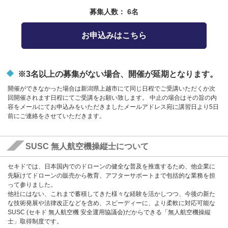
募集人数： 6名
お申込みはこちら
※3名以上の募集がない場合、開催が延期となります。
開催ができなかった場合は新潟県上越市にて同じ日程でご受講いただくか次
回開催されます日程にてご受講をお願い致します。 中止の場合はその旨の内
容をメールにてお申込みをいただきましたメールアドレス宛に講習日より5日
前にご連絡をさせていただきます。
SUSC 無人航空機操縦士について
セキドでは、日本国内でのドローンの健全な普及を推進するため、他企業に
先駆けてドローンの販売から教育、アフターサポートまで包括的な業務を担
って参りました。
他社にはない、これまで蓄積してきた様々な経験を活かしつつ、今後の新た
な技術発展や法律改正などを含め、スピーディーに、より柔軟に対応可能な
SUSC (セキド 無人航空機 安全運用協議会)だからできる「無人航空機操縦
士」取得制度です。