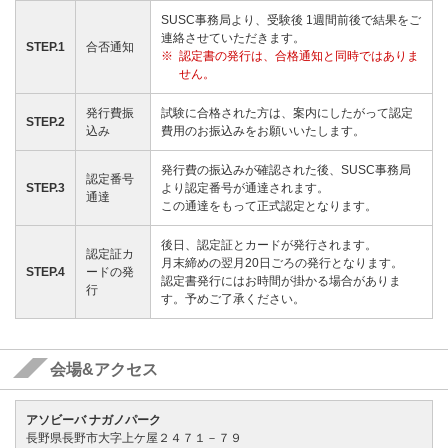
SUSC事務局より、受験後 1週間前後で結果をご
連絡させていただきます。
STEP.1
合否通知
認定書の発行は、合格通知と同時ではありま
せん。
発行費振
試験に合格された方は、案内にしたがって認定
STEP.2
込み
費用のお振込みをお願いいたします。
発行費の振込みが確認された後、SUSC事務局
認定番号
STEP.3
より認定番号が通達されます。
通達
この通達をもって正式認定となります。
後日、認定証とカードが発行されます。
認定証カ
月末締めの翌月20日ごろの発行となります。
STEP.4
ードの発
認定書発行にはお時間が掛かる場合がありま
行
す。予めご了承ください。
会場&アクセス
アソビーバ ナガノパーク
長野県長野市大字上ケ屋２４７１－７９