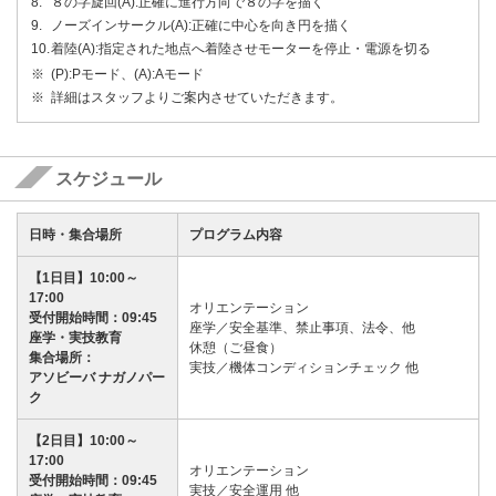
８の字旋回(A):正確に進行方向で８の字を描く
ノーズインサークル(A):正確に中心を向き円を描く
着陸(A):指定された地点へ着陸させモーターを停止・電源を切る
(P):Pモード、(A):Aモード
詳細はスタッフよりご案内させていただきます。
スケジュール
日時・集合場所
プログラム内容
【1日目】10:00～
17:00
オリエンテーション
受付開始時間：09:45
座学／安全基準、禁止事項、法令、他
座学・実技教育
休憩（ご昼食）
集合場所：
実技／機体コンディションチェック 他
アソビーバ ナガノパー
ク
【2日目】10:00～
17:00
オリエンテーション
受付開始時間：09:45
実技／安全運用 他