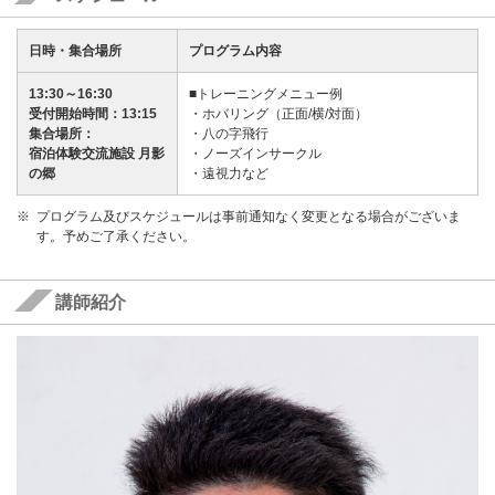
日時・集合場所
プログラム内容
13:30～16:30
■トレーニングメニュー例
受付開始時間：13:15
・ホバリング（正面/横/対面）
集合場所：
・八の字飛行
宿泊体験交流施設 月影
・ノーズインサークル
の郷
・遠視力など
プログラム及びスケジュールは事前通知なく変更となる場合がございま
す。予めご了承ください。
講師紹介