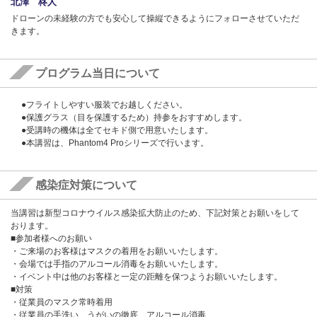
北澤 柊人
ドローンの未経験の方でも安心して操縦できるようにフォローさせていただ
きます。
プログラム当日について
●フライトしやすい服装でお越しください。
●保護グラス（目を保護するため）持参をおすすめします。
●受講時の機体は全てセキド側で用意いたします。
●本講習は、Phantom4 Proシリーズで行います。
感染症対策について
当講習は新型コロナウイルス感染拡大防止のため、下記対策とお願いをして
おります。
■参加者様へのお願い
・ご来場のお客様はマスクの着用をお願いいたします。
・会場では手指のアルコール消毒をお願いいたします。
・イベント中は他のお客様と一定の距離を保つようお願いいたします。
■対策
・従業員のマスク常時着用
・従業員の手洗い、うがいの徹底、アルコール消毒