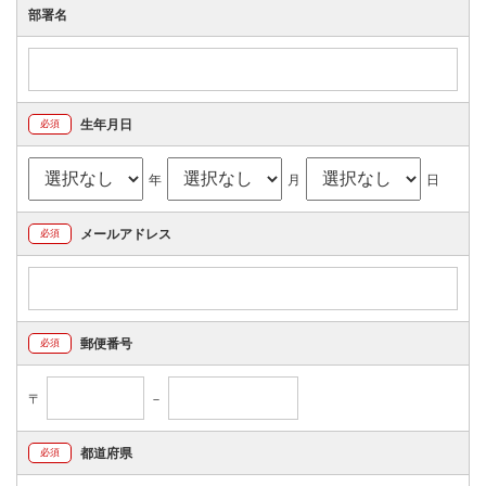
部署名
生年月日
必須
年
月
日
メールアドレス
必須
郵便番号
必須
〒
－
都道府県
必須