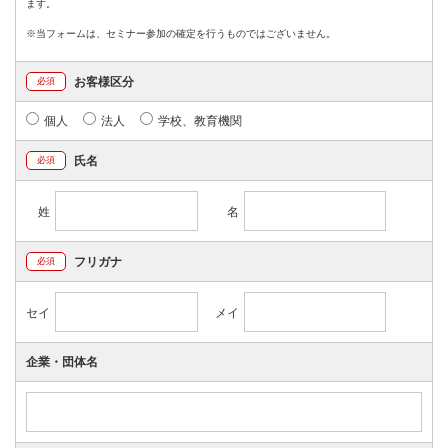
ます。
※当フォームは、セミナー参加の確定を行うものではございません。
お客様区分
必須
個人
法人
学校、教育機関
氏名
必須
姓
名
フリガナ
必須
セイ
メイ
企業・団体名