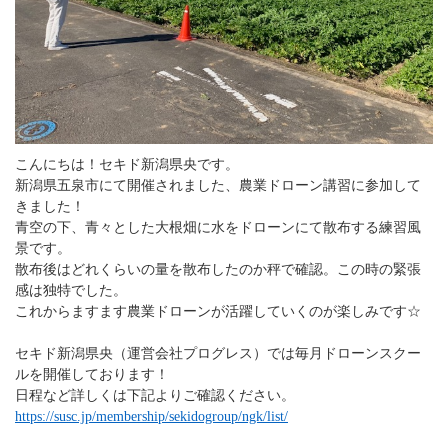
こんにちは！セキド新潟県央です。
新潟県五泉市にて開催されました、農業ドローン講習に参加して
きました！
青空の下、青々とした大根畑に水をドローンにて散布する練習風
景です。
散布後はどれくらいの量を散布したのか秤で確認。この時の緊張
感は独特でした。
これからますます農業ドローンが活躍していくのが楽しみです☆
セキド新潟県央（運営会社プログレス）では毎月ドローンスクー
ルを開催しております！
日程など詳しくは下記よりご確認ください。
https://susc.jp/membership/sekidogroup/ngk/list/