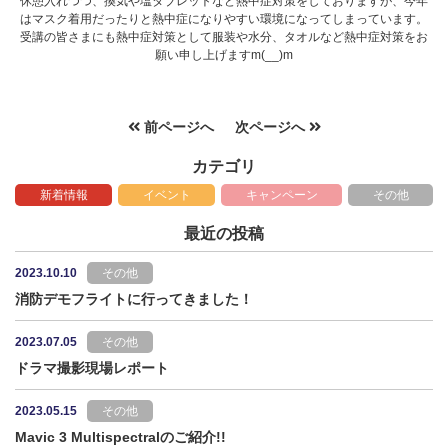
休憩入れつつ、換気や塩タブレットなど熱中症対策をしておりますが、今年
はマスク着用だったりと熱中症になりやすい環境になってしまっています。
受講の皆さまにも熱中症対策として服装や水分、タオルなど熱中症対策をお
願い申し上げますm(__)m
前ページへ
次ページへ
カテゴリ
新着情報
イベント
キャンペーン
その他
最近の投稿
2023.10.10
その他
消防デモフライトに行ってきました！
2023.07.05
その他
ドラマ撮影現場レポート
2023.05.15
その他
Mavic 3 Multispectralのご紹介!!