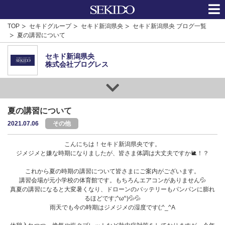
TOP
セキドグループ
セキド新潟県央
セキド新潟県央 ブログ一覧
夏の講習について
セキド新潟県央
株式会社プログレス
夏の講習について
2021.07.06
その他
こんにちは！セキド新潟県央です。
ジメジメと嫌な時期になりましたが、皆さま体調は大丈夫ですか🐌！？
これから夏の時期の講習について皆さまにご案内がございます。
講習会場が元小学校の体育館です。もちろんエアコンがありません💦
真夏の講習になると大変暑くなり、ドローンのバッテリーもパンパンに膨れ
るほどです;^ω^)💦💦
雨天でも今の時期はジメジメの湿度です(;^_^A