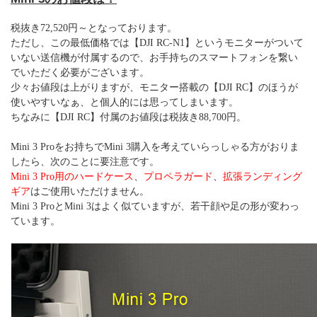
税抜き72,520円～となっております。
ただし、この最低価格では【DJI RC-N1】というモニターがついて
いない送信機が付属するので、お手持ちのスマートフォンを繋い
でいただく必要がございます。
少々お値段は上がりますが、モニター搭載の【DJI RC】のほうが
使いやすいなぁ、と個人的には思ってしまいます。
ちなみに【DJI RC】付属のお値段は税抜き88,700円。
Mini 3 Proをお持ちでMini 3購入を考えていらっしゃる方がおりま
したら、次のことに要注意です。
Mini 3 Pro
用のハードケース
、
プロペラガード
、
拡張ランディング
ギア
はご使用いただけません。
Mini 3 ProとMini 3はよく似ていますが、若干顔や足の形が変わっ
ています。