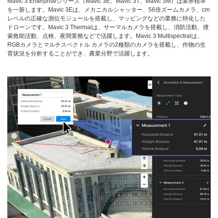
Mavic 3 Enterpriseシリーズ（Mavic 3E、Mavic 3T、Mavic 3M）は業界標準
を一新します。Mavic 3Eは、メカニカルシャッター、56倍ズームカメラ、cm
レベルの正確な測位モジュールを搭載し、マッピングなどの業務に特化した
ドローンです。Mavic 3 Thermalは、サーマルカメラを搭載し、消防活動、捜
索救助活動、点検、夜間業務などで活躍します。Mavic 3 Multispectralは、
RGBカメラとマルチスペクトル カメラの2種類のカメラを搭載し、作物の生
育状況を分析することができ、農業分野で活躍します。