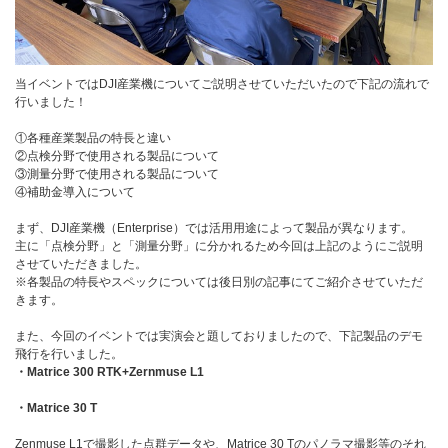
当イベントではDJI産業機についてご説明させていただいたので下記の流れで
行いました！
①各種産業製品の特長と違い
②点検分野で使用される製品について
③測量分野で使用される製品について
④補助金導入について
まず、DJI産業機（Enterprise）では活用用途によって製品が異なります。
主に「点検分野」と「測量分野」に分かれるため今回は上記のようにご説明
させていただきました。
※各製品の特長やスペックについては後日別の記事にてご紹介させていただ
きます。
また、今回のイベントでは実演会と題しておりましたので、下記製品のデモ
飛行を行いました。
・Matrice 300 RTK+Zernmuse L1
・Matrice 30 T
Zenmuse L1で撮影した点群データや、Matrice 30 Tのパノラマ撮影等のそれ