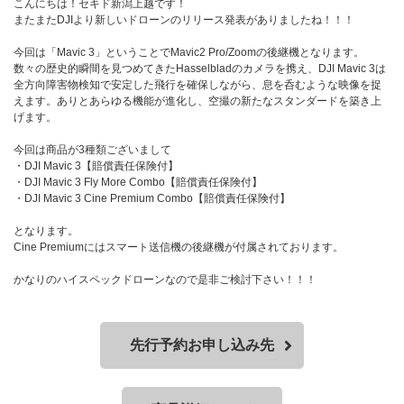
こんにちは！セキド新潟上越です！
またまたDJIより新しいドローンのリリース発表がありましたね！！！
今回は「Mavic 3」ということでMavic2 Pro/Zoomの後継機となります。
数々の歴史的瞬間を見つめてきたHasselbladのカメラを携え、DJI Mavic 3は
全方向障害物検知で安定した飛行を確保しながら、息を呑むような映像を捉
えます。ありとあらゆる機能が進化し、空撮の新たなスタンダードを築き上
げます。
今回は商品が3種類ございまして
・DJI Mavic 3【賠償責任保険付】
・DJI Mavic 3 Fly More Combo【賠償責任保険付】
・DJI Mavic 3 Cine Premium Combo【賠償責任保険付】
となります。
Cine Premiumにはスマート送信機の後継機が付属されております。
かなりのハイスペックドローンなので是非ご検討下さい！！！
先行予約お申し込み先