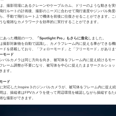
は、撮影現場にあるクレーンやケーブルカム、ドリーのような動きを実
飛行ルートの計画後、撮影のニーズに合わせて飛行速度やジンバル角度
ら、手動で飛行ルート上で機体を前後に往復させることができます。こ
うな複雑なカメラワークを効率的に実行することができます。
re２にあった機能の一つ、
「Spotlight Pro」もさらに進化
しました。
は撮影対象物を自動で認識し、カメラフレーム内に捉える事ができる機
ードを搭載しており、「フォローモード」と「フリーモード」がありま
ーモード
ンバルカメラは同じ方向を向き、被写体をフレーム内に捉え続けるモー
フレーム調整が不要になり、被写体を中心に捉えたままサークルショッ
きます。
モード
パンに対応したInspire３のジンバルカメラが、被写体をフレーム内に捉え
間は、操縦者はFPVカメラを使って周辺環境を確認しながら操縦するた
雑な撮影ができます。