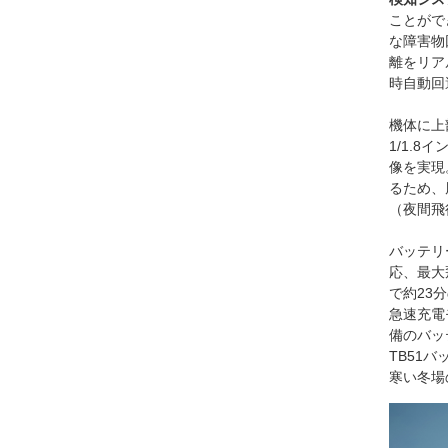
ことがで
な障害物
離をリア
時自動回
機体に上
1/1.8
像を実現
るため、
（夜間飛
バッテリ
応、最大飛
で約23
急速充電
備のバッ
TB51
寒い冬場