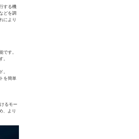
行する機
などを調
れにより
能です。
す。
ド。
トを簡単
続けるモー
め、より