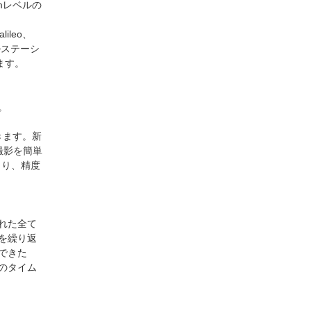
mレベルの
leo、
ルステーシ
ます。
。
きます。新
撮影を簡単
より、精度
れた全て
を繰り返
できた
のタイム