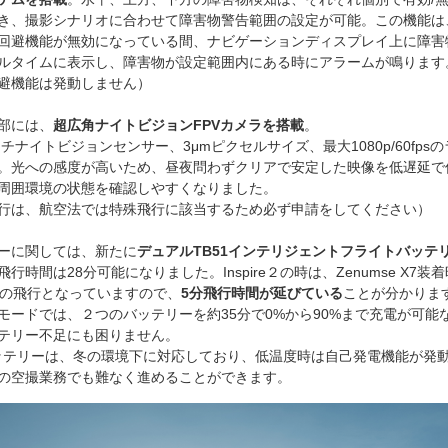
き、撮影シナリオに合わせて障害物警告範囲の設定が可能。この機能は
回避機能が無効になっている間、ナビゲーションディスプレイ上に障害
ルタイムに表示し、障害物が設定範囲内にある時にアラームが鳴ります
避機能は発動しません）
部には、
超広角ナイトビジョンFPVカメラを搭載
。
インチナイトビジョンセンサー、3μmピクセルサイズ、最大1080p/60fps
。光への感度が高いため、昼夜問わずクリアで安定した映像を低遅延で
周囲環境の状態を確認しやすくなりました。
行は、航空法では特殊飛行に該当するため必ず申請をしてください）
ーに関しては、新たに
デュアルTB51インテリジェントフライトバッテ
行時間は28分可能になりました。Inspire２の時は、Zenumse X7装
分の飛行となっていますので、
5分飛行時間が延びている
ことが分かりま
モードでは、２つのバッテリーを約35分で0%から90%まで充電が可能
テリー不足にも困りません。
バッテリーは、冬の環境下に対応しており、低温度時は自己発電機能が発
の空撮業務でも難なく進めることができます。