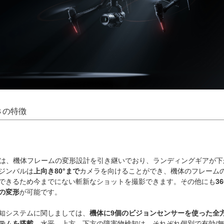
re３の特徴
ire３は、機体フレームの変形設計を引き継いでおり、ランディングギアが
ジンバルは
上向き80°まで
カメラを向けることができ、機体のフレーム
できるため今までにない斬新なショットを撮影できます。その他にも
3
の変形
が可能です。
知システムに関しましては、
機体に9個のビジョンセンサーを使った全
テムを搭載
。水平、上方、下方の障害物検知は、それぞれ個別で有効/