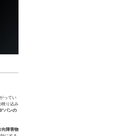
下がってい
の映り込み
60°パンの
方向障害物
無効にする