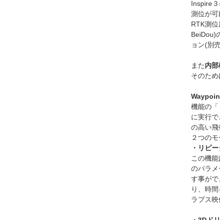
Insp
測位が可
RTK測位
BeiD
ョン(別
また
内部
そのため
Waypoi
機能の「
に実行で
の高い飛
２つのモ
・リピー
この機能
のパラメ
す事がで
り、時間
ラプス映
・3Dド