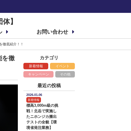
団体】
ル
お問い合わせ
性能を徹底紹介！！
能を徹
カテゴリ
新着情報
イベント
キャンペーン
その他
最近の投稿
2026.01.06
新着情報
標高3,000m級の挑
戦！北岳で実施し
たニホンジカ搬出
テストの全貌【環
境省発注業務】