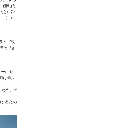
、能動的
物との距
。（この
のライブ映
伝送でき
リー
に対
着時は最大
す。
なため、予
動するため