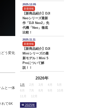
2025.12.05
新着情報
【新商品紹介】DJI
Neoシリーズ最新
作「DJI Neo2」先
代機「Neo」徹底
比較！
2025.11.11
新着情報
【新商品紹介】DJI
面はどう変化
Miniシリーズの最
新モデル！Mini 5
Proについて解
説！！
2026年
1月
2月
3月
4月
5月
テムと一体
6月
7月
8月
9月
10月
11月
12月
されて6K
2025年