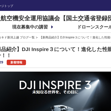
ージトップ
航空機安全運用協議会【国土交通省登録
現在募集中の講習
ドローンスクー
セキド新潟上越 ブログ一覧
【新商品紹介】DJI Inspire３について！進化した
品紹介】DJI Inspire３について！進化した性
介！！
29
新着情報