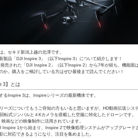
は。セキド新潟上越の北澤です。
製品「DJI Inspire 3」（以下Inspire 3）について紹介します！
に発売された「DJI Inspire 2」（以下Inspire 2）から7年が経ち、機能
のか。購入をご検討している方はぜひ最後まで読んでください！
re 3】とは
るInspire 3は、Inspireシリーズの最新機体です。
ireシリーズについてもうご存知の方もいると思いますが、HD動画伝送シス
0°回転式ジンバルと４Kカメラを搭載した空撮に特化したドローンです。
、映画などの映像制作に活用されています。
I Inspire 1から始まり、Inspire 2で映像処理システムがアップグレード
影に対応できるようになり、注目を集めました。