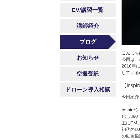
EV/講習一覧
講師紹介
ブログ
こんにち
お知らせ
今回は、新
2016年
している
空撮受託
【Inspi
ドローン導入相談
今回紹介す
Insp
化し36
主にCM
初代のDJ
の動画撮