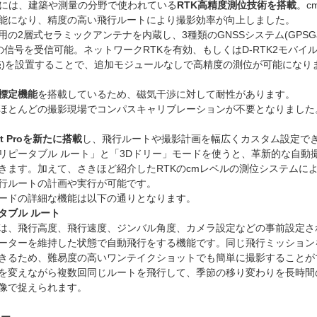
ire３には、建築や測量の分野で使われている
RTK高精度測位技術を搭載
。c
能になり、精度の高い飛行ルートにより撮影効率が向上しました。
用の2層式セラミックアンテナを内蔵し、3種類のGNSSシステム(GPSGali
ou)の信号を受信可能。ネットワークRTKを有効、もしくはD-RTK2モバイ
売)を設置することで、追加モジュールなしで高精度の測位が可能になり
標定機能
を搭載しているため、磁気干渉に対して耐性があります。
ほとんどの撮影現場でコンパスキャリブレーションが不要となりました
nt Proを新たに搭載
し、飛行ルートや撮影計画を幅広くカスタム設定で
リピータブル ルート」と「3Dドリー」モードを使うと、革新的な自動
きます。加えて、さきほど紹介したRTKのcmレベルの測位システムに
行ルートの計画や実行が可能です。
ードの詳細な機能は以下の通りとなります。
タブル ルート
は、飛行高度、飛行速度、ジンバル角度、カメラ設定などの事前設定さ
ーターを維持した状態で自動飛行をする機能です。同じ飛行ミッション
きるため、難易度の高いワンテイクショットでも簡単に撮影することが
を変えながら複数回同じルートを飛行して、季節の移り変わりを長時間
像で捉えられます。
リー