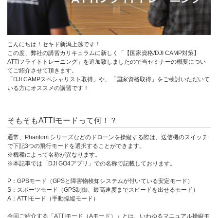
こんにちは！セキド新潟上越です！
この度、弊社の講習カリキュラムに新しく「【国家資格/DJI CAMP対策】
ATTIフライトトレーニング」を追加致しましたので当セミナーの概要につい
てご紹介させて頂きます。
「DJI CAMPスペシャリスト取得」や、「国家資格取得」をご検討いただいて
いる方にオススメの講習です！
そもそもATTIモードって何！？
通常、Phantom シリーズなどのドローンを操縦する際は、送信機のスイッチ
で下記3つの飛行モードを選択することができます。
※機種によって名称が異なります。
※本記事では「DJI GO4アプリ」での名称で記載しております。
P：GPSモード（GPSと障害物検知システムが付いている安定モード）
S：スポーツモード（GPS制御、最高速度までスピードを出せるモード）
A：ATTIモード（手動操縦モード）
今回ご紹介する「ATTIモード（Aモード）」とは、いわゆるマニュアル操縦モ