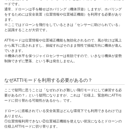
ードです。
通常、ドローンは手を離せばホバリング（機体浮遊）しますが、ホバリング
をするためには安全装置（位置情報や位置補正機能）を利用する必要があり
ます。
※ここではドローンを飛行をしているときは「センサーに助けられている」
と認識することが大切です。
ATTIモードは位置情報や位置補正機能も無効化されるので、風が吹けば風上
から風下に流されますし、操縦すればそのまま惰性で操縦方向に機体が進ん
でいきます。
※機体の水平を保つジャイロセンサーは有効ですので、いきなり機体が姿勢
制御できずに墜落、という事は発生しません。
なぜATTIモードを利用する必要があるの？
ここで疑問に思うことは「なぜわざわざ難しい飛行モードにして練習する必
要があるの？」という疑問になりますが、これは「仕様上、緊急時にATTIモ
ードに切り替わる可能性があるから」です。
ドローンに搭載されている安全装置はどんな環境下でも利用できるわけでは
ありません。
①位置情報利用できない②位置補正機能を使えない状況になるとドローンの
仕様上ATTIモードに切り替ります。