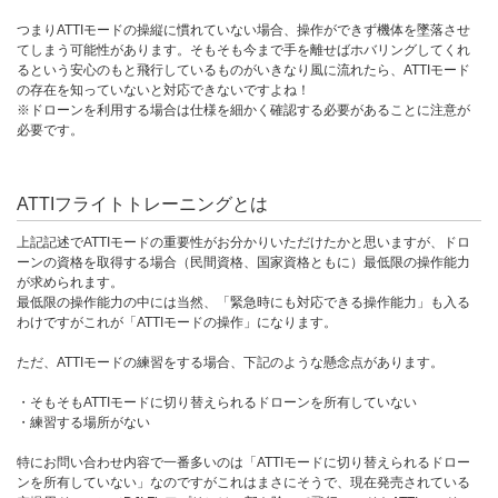
つまりATTIモードの操縦に慣れていない場合、操作ができず機体を墜落させ
てしまう可能性があります。そもそも今まで手を離せばホバリングしてくれ
るという安心のもと飛行しているものがいきなり風に流れたら、ATTIモード
の存在を知っていないと対応できないですよね！
※ドローンを利用する場合は仕様を細かく確認する必要があることに注意が
必要です。
ATTIフライトトレーニングとは
上記記述でATTIモードの重要性がお分かりいただけたかと思いますが、ドロ
ーンの資格を取得する場合（民間資格、国家資格ともに）最低限の操作能力
が求められます。
最低限の操作能力の中には当然、「緊急時にも対応できる操作能力」も入る
わけですがこれが「ATTIモードの操作」になります。
ただ、ATTIモードの練習をする場合、下記のような懸念点があります。
・そもそもATTIモードに切り替えられるドローンを所有していない
・練習する場所がない
特にお問い合わせ内容で一番多いのは「ATTIモードに切り替えられるドロー
ンを所有していない」なのですがこれはまさにそうで、現在発売されている